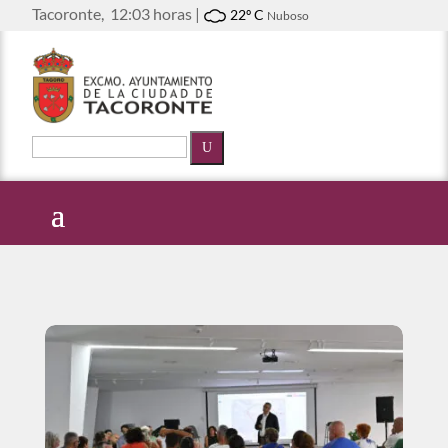
Tacoronte,
12:03 horas |
22º C
Nuboso
U