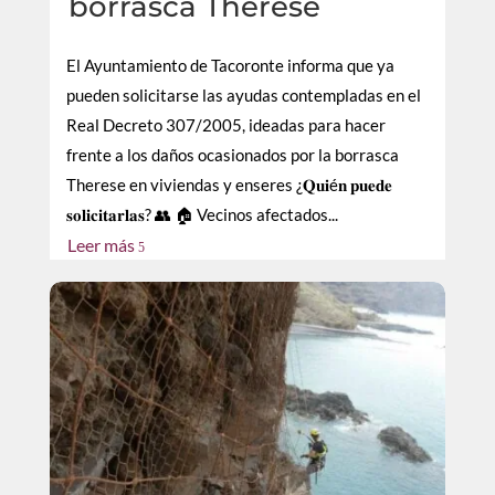
borrasca Therese
El Ayuntamiento de Tacoronte informa que ya
pueden solicitarse las ayudas contempladas en el
Real Decreto 307/2005, ideadas para hacer
frente a los daños ocasionados por la borrasca
Therese en viviendas y enseres ¿𝐐𝐮𝐢é𝐧 𝐩𝐮𝐞𝐝𝐞
𝐬𝐨𝐥𝐢𝐜𝐢𝐭𝐚𝐫𝐥𝐚𝐬? 👥 🏠 Vecinos afectados...
Leer más
5