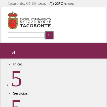
Tacoronte,
06:35 horas |
23º C
Nuboso
U
Inicio
5
Servicios