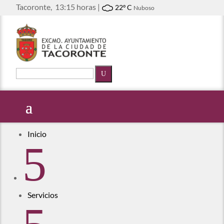
Tacoronte,
13:15 horas |
22º C
Nuboso
U
Inicio
5
Servicios