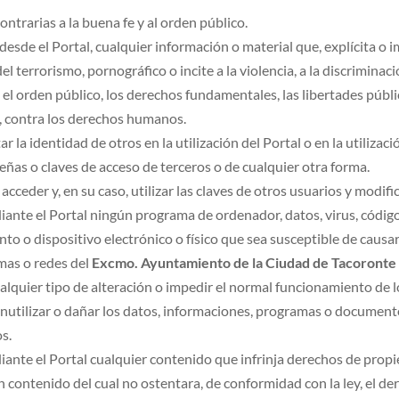
 contrarias a la buena fe y al orden público.
desde el Portal, cualquier información o material que, explícita o i
terrorismo, pornográfico o incite a la violencia, a la discriminació
el orden público, los derechos fundamentales, las libertades públic
l, contra los derechos humanos.
ar la identidad de otros en la utilización del Portal o en la utilizac
señas o claves de acceso de terceros o de cualquier otra forma.
cceder y, en su caso, utilizar las claves de otros usuarios y modif
iante el Portal ningún programa de ordenador, datos, virus, códig
o o dispositivo electrónico o físico que sea susceptible de causar 
emas o redes del
Excmo. Ayuntamiento de la Ciudad de Tacoronte
ualquier tipo de alteración o impedir el normal funcionamiento de 
o, inutilizar o dañar los datos, informaciones, programas o documen
s.
ante el Portal cualquier contenido que infrinja derechos de propie
n contenido del cual no ostentara, de conformidad con la ley, el de