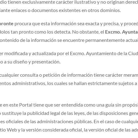
io tienen exclusivamente carácter ilustrativo y no originan derec
iante enlaces o documentos existentes en otros dominios.
oronte
procura que esta información sea exacta y precisa, y proced
ndolos tan pronto como los detecta. No obstante, el
Excmo. Ayuntam
el contenido de la información se encuentre permanentemente actua
er modificada y actualizada por el Excmo. Ayuntamiento de la Ciud
mo a su diseño y presentación.
ualquier consulta o petición de información tiene carácter meram
entos administrativos, los cuales se hallan estrictamente sujetos a
e en este Portal tiene que ser entendida como una guía sin propósi
 sustituye la publicidad legal de las leyes, de las disposiciones ge
s oficiales de las administraciones públicas. En el caso de cualqui
 Web y la versión considerada oficial, la versión oficial de las ad