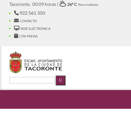
Tacoronte,
00:09 horas |
26º C
Poco nuboso
922 561 350
contacto
sede electrónica
cita previa
U