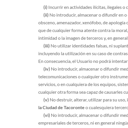
(i)
Incurrir en actividades ilícitas, ilegales o
(ii)
No introducir, almacenar o difundir en o 
obsceno, amenazador, xenófobo, de apología del 
que de cualquier forma atente contra la moral, 
intimidad o la imagen de terceros y, en genera
(iii)
No utilizar identidades falsas, ni suplant
incluyendo la utilización en su caso de contra
En consecuencia, el Usuario no podrá intentar a
(iv)
No introducir, almacenar o difundir med
telecomunicaciones o cualquier otro instrument
servicios, o en cualquiera de los equipos, sist
cualquier otra forma sea capaz de causarles c
(v)
No destruir, alterar, utilizar para su us
la Ciudad de Tacoronte
o cualesquiera tercero
(vi)
No introducir, almacenar o difundir medi
empresariales de terceros, ni en general ningú