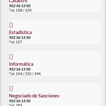
Catastro
922 56 13 50
Ext.
158 / 159.

Estadística
922 56 13 50
Ext. 157

Informática
922 56 13 50
Ext.
154 / 155 / 194.

Negociado de Sanciones
922 56 13 50
Ext. 183