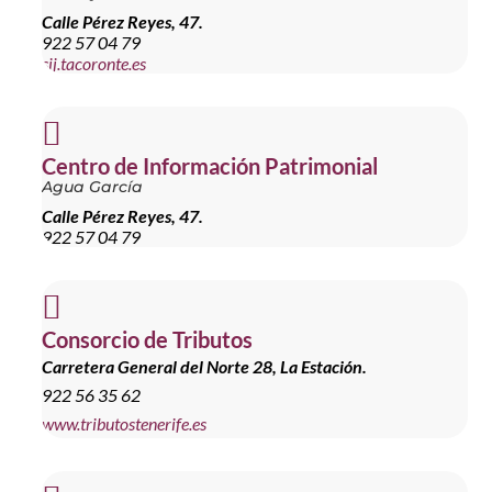
Calle Pérez Reyes, 47.
922 57 04 79
sij.tacoronte.es

Centro de Información Patrimonial
Agua García
Calle Pérez Reyes, 47.
922 57 04 79

Consorcio de Tributos
Carretera General del Norte 28, La Estación.
922 56 35 62
www.tributostenerife.es