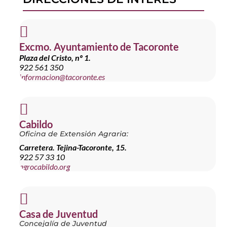

Excmo. Ayuntamiento de Tacoronte
Plaza del Cristo, nº 1.
922 561 350
informacion@tacoronte.es

Cabildo
Oficina de Extensión Agraria:
Carretera. Tejina-Tacoronte, 15.
922 57 33 10
agrocabildo.org

Casa de Juventud
Concejalía de Juventud