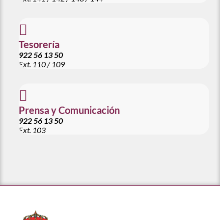

Tesorería
922 56 13 50
Ext. 110 / 109

Prensa y Comunicación
922 56 13 50
Ext. 103