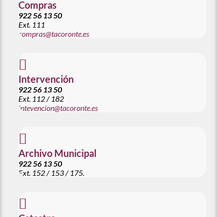
Compras
922 56 13 50
Ext.
111
compras@tacoronte.es

Intervención
922 56 13 50
Ext.
112 / 182
intevencion@tacoronte.es

Archivo Municipal
922 56 13 50
Ext.
152 / 153 / 175.
