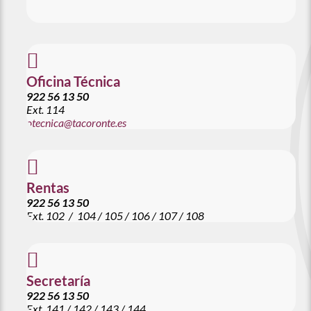

Oficina Técnica
922 56 13 50
Ext. 114
otecnica@tacoronte.es

Rentas
922 56 13 50
Ext.
102 / 104 / 105 / 106 / 107 / 108

Secretaría
922 56 13 50
Ext. 141 / 142 / 143 / 144