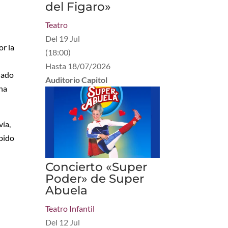
del Figaro»
Teatro
Del
19 Jul
or la
(
18:00
)
Hasta
18/07/2026
uado
Auditorio Capitol
ona
vía,
ebido
Concierto «Super
Poder» de Super
Abuela
Teatro Infantil
Del
12 Jul