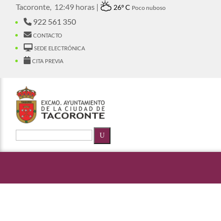
Tacoronte,
12:49 horas |
26º C
Poco nuboso
922 561 350
contacto
sede electrónica
cita previa
U