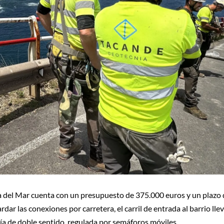
sa del Mar cuenta con un presupuesto de 375.000 euros y un plazo
ar las conexiones por carretera, el carril de entrada al barrio lle
ía de doble sentido, regulada por semáforos móviles.