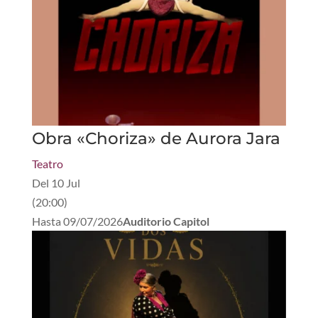
Obra «Choriza» de Aurora Jara
Teatro
Del
10 Jul
(
20:00
)
Hasta
09/07/2026
Auditorio Capitol