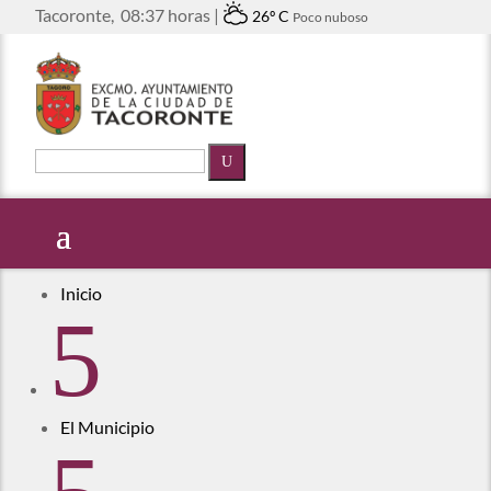
Tacoronte,
08:37 horas |
26º C
Poco nuboso
U
Inicio
5
El Municipio