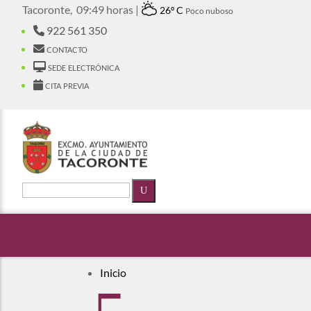
Tacoronte,
09:49 horas |
26º C
Poco nuboso
922 561 350
contacto
sede electrónica
cita previa
U
Inicio