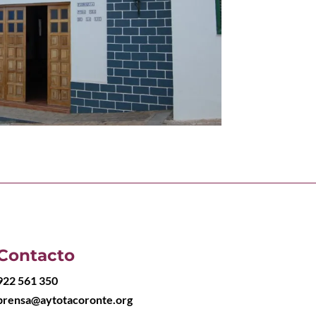
Contacto
922 561 350
prensa@aytotacoronte.org