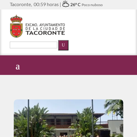
Tacoronte,
00:59 horas |
26º C
Poco nuboso
U