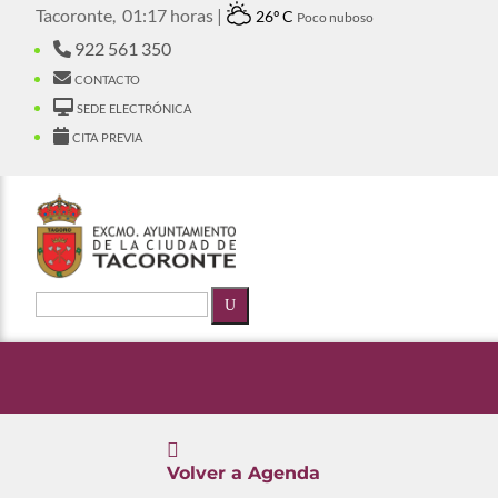
Tacoronte,
01:17 horas |
26º C
Poco nuboso
922 561 350
contacto
sede electrónica
cita previa
U

Volver a Agenda