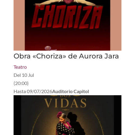
Obra «Choriza» de Aurora Jara
Teatro
Del
10 Jul
(
20:00
)
Hasta
09/07/2026
Auditorio Capitol