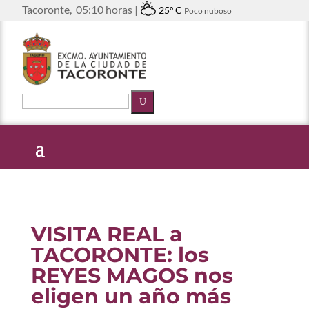
Tacoronte,
05:10 horas |
25º C
Poco nuboso
U
VISITA REAL a
TACORONTE: los
REYES MAGOS nos
eligen un año más