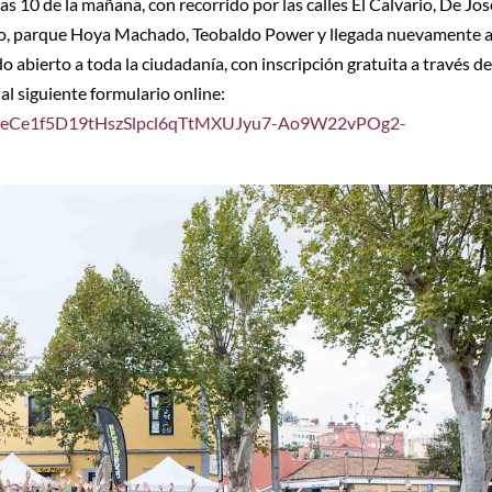
las 10 de la mañana, con recorrido por las calles El Calvario, De Jos
ado, parque Hoya Machado, Teobaldo Power y llegada nuevamente a
do abierto a toda la ciudadanía, con inscripción gratuita a través de
al siguiente formulario online:
pQLSeCe1f5D19tHszSlpcl6qTtMXUJyu7-Ao9W22vPOg2-