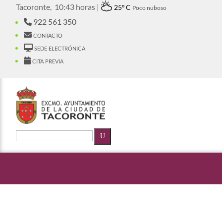
Tacoronte,
10:43 horas |
25º C
Poco nuboso
922 561 350
contacto
sede electrónica
cita previa
U