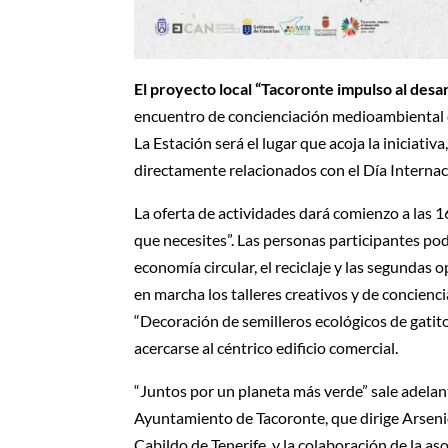
El proyecto local “Tacoronte impulso al desar
encuentro de concienciación medioambienta
La Estación será el lugar que acoja la iniciati
directamente relacionados con el Día Internac
La oferta de actividades dará comienzo a las 1
que necesites”. Las personas participantes po
economía circular, el reciclaje y las segundas
en marcha los talleres creativos y de concien
“Decoración de semilleros ecológicos de gatito
acercarse al céntrico edificio comercial.
“Juntos por un planeta más verde” sale adelan
Ayuntamiento de Tacoronte, que dirige Arseni
Cabildo de Tenerife, y la colaboración de la aso