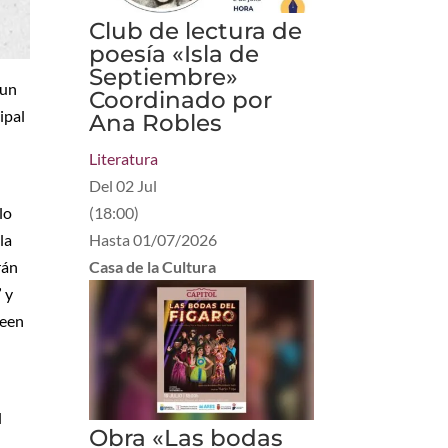
Club de lectura de
poesía «Isla de
Septiembre»
 un
Coordinado por
ipal
Ana Robles
Literatura
Del
02 Jul
lo
(
18:00
)
la
Hasta
01/07/2026
rán
Casa de la Cultura
 y
seen
l
Obra «Las bodas