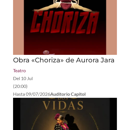
Obra «Choriza» de Aurora Jara
Teatro
Del
10 Jul
(
20:00
)
Hasta
09/07/2026
Auditorio Capitol