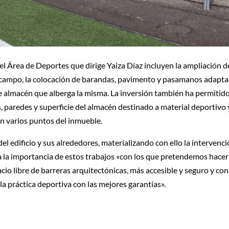
l Área de Deportes que dirige Yaiza Díaz incluyen la ampliación de
l campo, la colocación de barandas, pavimento y pasamanos adapt
a de almacén que alberga la misma. La inversión también ha permitid
, paredes y superficie del almacén destinado a material deportivo 
n varios puntos del inmueble.
el edificio y sus alrededores, materializando con ello la intervenc
ya la importancia de estos trabajos «con los que pretendemos hacer
io libre de barreras arquitectónicas, más accesible y seguro y con
la práctica deportiva con las mejores garantías».