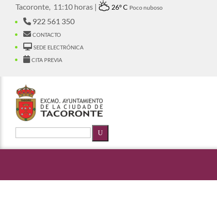
Tacoronte,
11:10 horas |
26º C
Poco nuboso
922 561 350
contacto
sede electrónica
cita previa
U