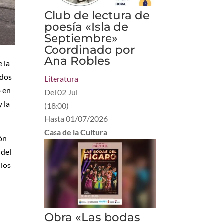
Club de lectura de
poesía «Isla de
Septiembre»
Coordinado por
Ana Robles
 la
ados
Literatura
o en
Del
02 Jul
y la
(
18:00
)
Hasta
01/07/2026
Casa de la Cultura
ión
 del
 los
Obra «Las bodas