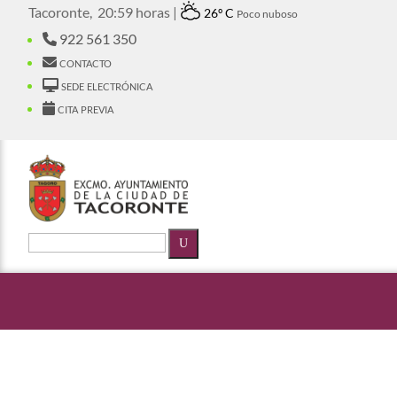
Tacoronte,
20:59 horas |
26º C
Poco nuboso
922 561 350
contacto
sede electrónica
cita previa
U