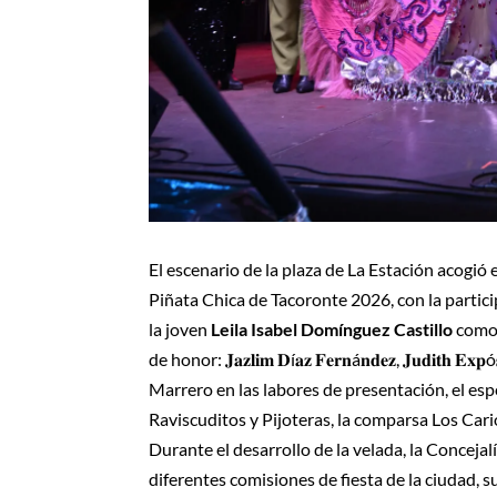
El escenario de la plaza de La Estación acogió e
Piñata Chica de Tacoronte 2026, con la particip
la joven
Leila Isabel Domínguez Castillo
como 
de honor: 𝐉𝐚𝐳𝐥𝐢𝐦 𝐃í𝐚𝐳 𝐅𝐞𝐫𝐧á𝐧𝐝𝐞𝐳, 𝐉𝐮𝐝𝐢𝐭𝐡 𝐄𝐱𝐩
Marrero en las labores de presentación, el es
Raviscuditos y Pijoteras, la comparsa Los Carioc
Durante el desarrollo de la velada, la Concejal
diferentes comisiones de fiesta de la ciudad, 