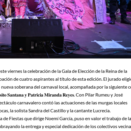
ste viernes la celebración de la Gala de Elección de la Reina de la
ación de cuatro aspirantes al título de esta edición. El jurado eligi
nueva soberana del carnaval local, acompañada por la siguiente c
ó𝐬𝐢𝐭𝐨 𝐒𝐚𝐧𝐭𝐚𝐧𝐚 𝐲 𝐏𝐚𝐭𝐫𝐢𝐜𝐢𝐚 𝐌𝐢𝐫𝐚𝐧𝐝𝐚 𝐑𝐞𝐲𝐞𝐬. Con Pilar Rumeu y José
pectáculo carnavalero contó las actuaciones de las murgas locales
as, la solista Sandra del Castillo y la cantante Lucrecia.
ía de Fiestas que dirige Noemí García, puso en valor el trabajo de l
subrayando la entrega y especial dedicación de los colectivos vecina