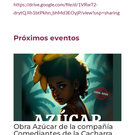
https://drive.google.com/file/d/1VRwT2-
drytQJIh1btPkhn_bhMd3EOyjP/view?usp=sharing
Próximos eventos
Obra Azúcar de la compañía
Comediantes de la Cacharra