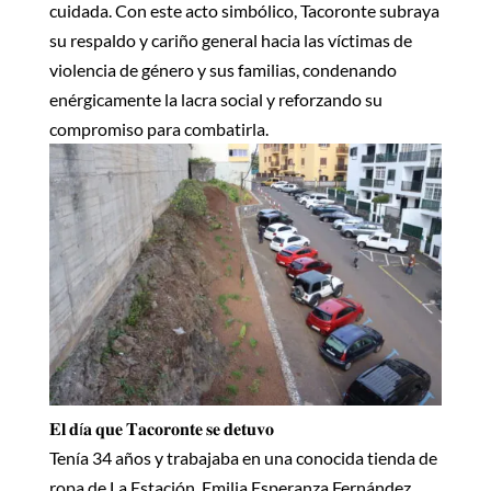
cuidada. Con este acto simbólico, Tacoronte subraya
su respaldo y cariño general hacia las víctimas de
violencia de género y sus familias, condenando
enérgicamente la lacra social y reforzando su
compromiso para combatirla.
𝐄𝐥 𝐝í𝐚 𝐪𝐮𝐞 𝐓𝐚𝐜𝐨𝐫𝐨𝐧𝐭𝐞 𝐬𝐞 𝐝𝐞𝐭𝐮𝐯𝐨
Tenía 34 años y trabajaba en una conocida tienda de
ropa de La Estación. Emilia Esperanza Fernández