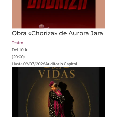
Obra «Choriza» de Aurora Jara
Teatro
Del
10 Jul
(
20:00
)
Hasta
09/07/2026
Auditorio Capitol