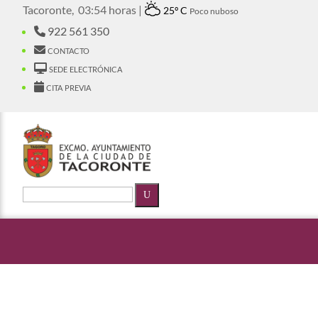
Tacoronte,
03:54 horas |
25º C
Poco nuboso
922 561 350
contacto
sede electrónica
cita previa
U