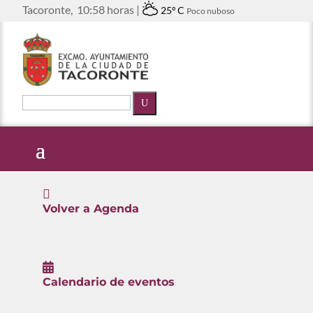
Tacoronte,
10:58 horas |
25º C
Poco nuboso
U

Volver a Agenda

Calendario de eventos