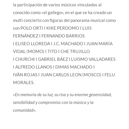
la participación de varios músicos vinculados al
conocido como «el gallego», en el que se ha creado un
multi concierto con figuras del panorama musical como
son
POLO ORTI I KIKE PERDOMO I LUIS
FERNÁNDEZ I FERNANDO BARRIOS
I ELISEO LLOREDA I J.C. MACHADO I JUAN MARÍA
VIDAL (MOMO) I TITO I CHE TRUJILLO
I CHURCHI I GABRIEL BÁEZ I LUISMO VALLADARES
I ALFREDO LLANOS I DIMAS MACHADO I
IVÁN ROJAS I JUAN CARLOS LEON (MOSCO) I FELU
MORALES.
«En memoria de su luz, su risa y su enorme generosidad,
sensibilidad y compromiso con la música y la
comunidad».