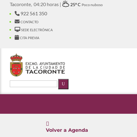
Tacoronte,
04:20 horas |
25º C
Poco nuboso
922 561 350
contacto
sede electrónica
cita previa
U

Volver a Agenda