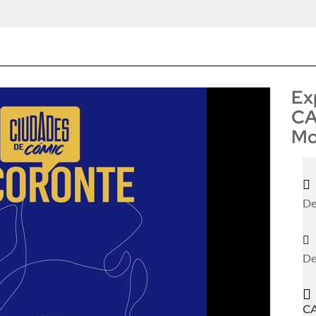
Ex
CA
Mo

De

De

C