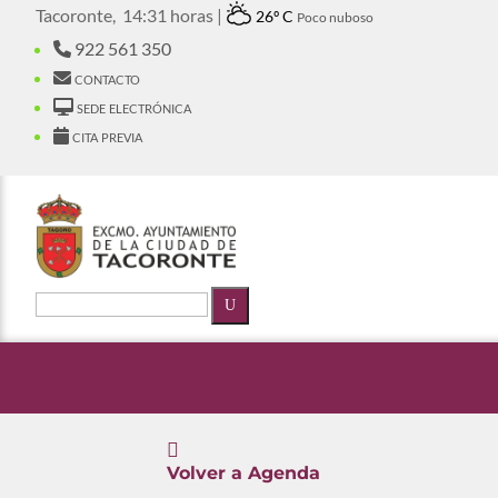
Tacoronte,
14:31 horas |
26º C
Poco nuboso
922 561 350
contacto
sede electrónica
cita previa
U

Volver a Agenda