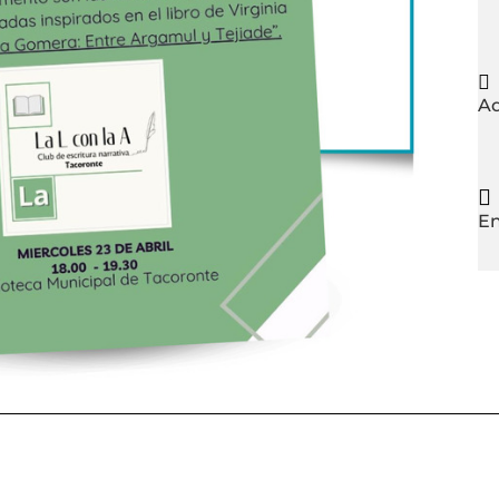

Ad

En