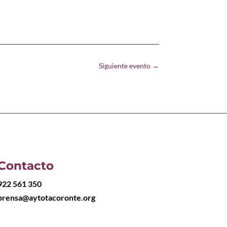
Siguiente evento
→
Contacto
922 561 350
prensa@aytotacoronte.org