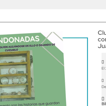
Cl
co
Ju

El

De

Bi