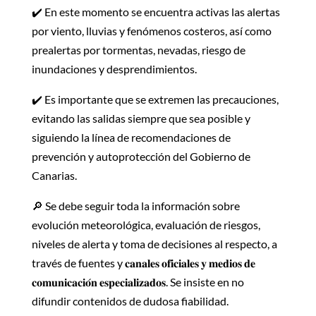
✔️ En este momento se encuentra activas las alertas
por viento, lluvias y fenómenos costeros, así como
prealertas por tormentas, nevadas, riesgo de
inundaciones y desprendimientos.
✔️ Es importante que se extremen las precauciones,
evitando las salidas siempre que sea posible y
siguiendo la línea de recomendaciones de
prevención y autoprotección del Gobierno de
Canarias.
🔎 Se debe seguir toda la información sobre
evolución meteorológica, evaluación de riesgos,
niveles de alerta y toma de decisiones al respecto, a
través de fuentes y 𝐜𝐚𝐧𝐚𝐥𝐞𝐬 𝐨𝐟𝐢𝐜𝐢𝐚𝐥𝐞𝐬 𝐲 𝐦𝐞𝐝𝐢𝐨𝐬 𝐝𝐞
𝐜𝐨𝐦𝐮𝐧𝐢𝐜𝐚𝐜𝐢𝐨́𝐧 𝐞𝐬𝐩𝐞𝐜𝐢𝐚𝐥𝐢𝐳𝐚𝐝𝐨𝐬. Se insiste en no
difundir contenidos de dudosa fiabilidad.