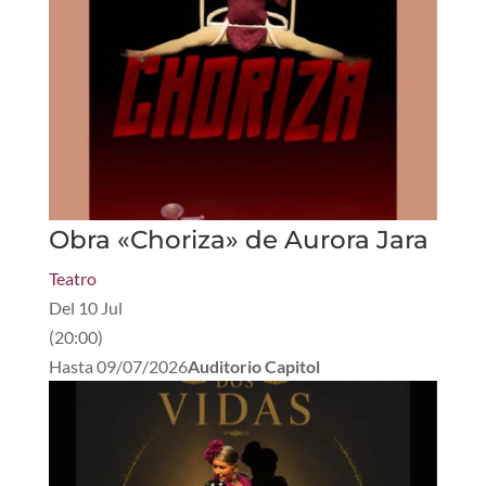
Obra «Choriza» de Aurora Jara
Teatro
Del
10 Jul
(
20:00
)
Hasta
09/07/2026
Auditorio Capitol